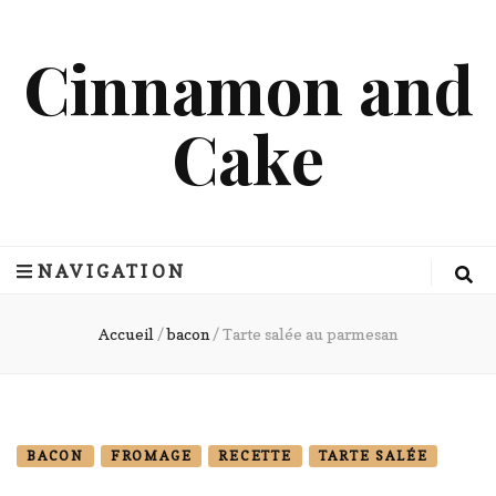
Cinnamon and
Cake
NAVIGATION
Accueil
/
bacon
/
Tarte salée au parmesan
BACON
FROMAGE
RECETTE
TARTE SALÉE