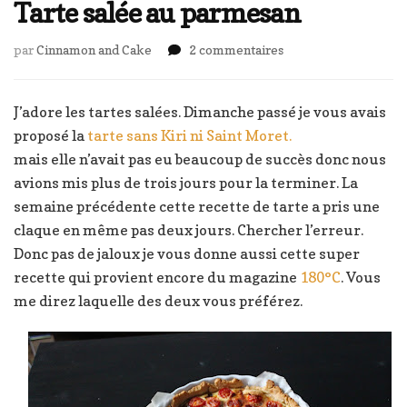
Tarte salée au parmesan
sur
par
Cinnamon and Cake
2 commentaires
Tarte
salée
au
J’adore les tartes salées. Dimanche passé je vous avais
parmesan
proposé la
tarte sans Kiri ni Saint Moret.
mais elle n’avait pas eu beaucoup de succès donc nous
avions mis plus de trois jours pour la terminer. La
semaine précédente cette recette de tarte a pris une
claque en même pas deux jours. Chercher l’erreur.
Donc pas de jaloux je vous donne aussi cette super
recette qui provient encore du magazine
180°C
. Vous
me direz laquelle des deux vous préférez.