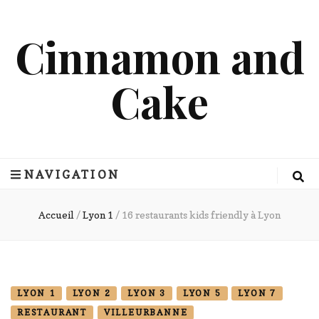
Cinnamon and
Cake
NAVIGATION
Accueil
/
Lyon 1
/
16 restaurants kids friendly à Lyon
LYON 1
LYON 2
LYON 3
LYON 5
LYON 7
RESTAURANT
VILLEURBANNE