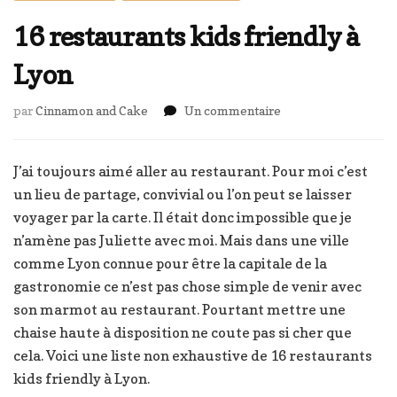
16 restaurants kids friendly à
Lyon
sur
par
Cinnamon and Cake
Un commentaire
16
restaurants
kids
J’ai toujours aimé aller au restaurant. Pour moi c’est
friendly
un lieu de partage, convivial ou l’on peut se laisser
à
voyager par la carte. Il était donc impossible que je
Lyon
n’amène pas Juliette avec moi. Mais dans une ville
comme Lyon connue pour être la capitale de la
gastronomie ce n’est pas chose simple de venir avec
son marmot au restaurant. Pourtant mettre une
chaise haute à disposition ne coute pas si cher que
cela. Voici une liste non exhaustive de 16 restaurants
kids friendly à Lyon.