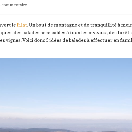
sur
un commentaire
Un
week-
end
uvert le
Pilat
. Un bout de montagne et de tranquillité à moin
dans
es, des balades accessibles à tous les niveaux, des forêts 
le
s vignes. Voici donc 3 idées de balades à effectuer en famil
Pilat,
à
moins
de
2h
de
Lyon
(idées
de
balades)