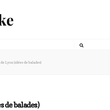
ke
 de Lyon (idées de balades)
s de balades)