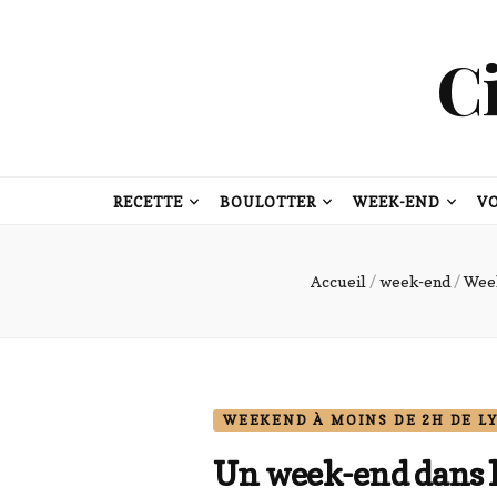
C
RECETTE
BOULOTTER
WEEK-END
V
Accueil
/
week-end
/
Week
WEEKEND À MOINS DE 2H DE L
Un week-end dans le