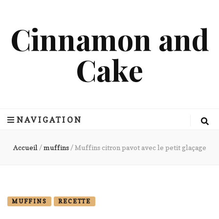
Cinnamon and
Cake
NAVIGATION
Accueil
/
muffins
/
Muffins citron pavot avec le petit glaçage
MUFFINS
RECETTE