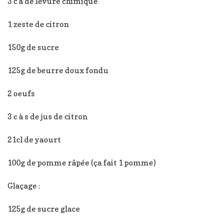
3 c à de levure chimique
1 zeste de citron
150g de sucre
125g de beurre doux fondu
2 oeufs
3 c à s de jus de citron
21cl de yaourt
100g de pomme râpée (ça fait 1 pomme)
Glaçage :
125g de sucre glace