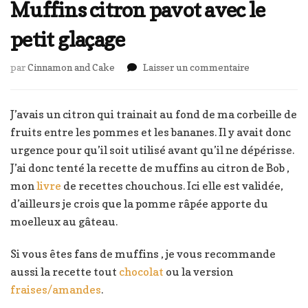
Muffins citron pavot avec le
petit glaçage
sur
par
Cinnamon and Cake
Laisser un commentaire
Muffins
citron
pavot
J’avais un citron qui trainait au fond de ma corbeille de
avec
fruits entre les pommes et les bananes. Il y avait donc
le
urgence pour qu’il soit utilisé avant qu’il ne dépérisse.
petit
J’ai donc tenté la recette de muffins au citron de Bob ,
glaçage
mon
livre
de recettes chouchous. Ici elle est validée,
d’ailleurs je crois que la pomme râpée apporte du
moelleux au gâteau.
Si vous êtes fans de muffins , je vous recommande
aussi la recette tout
chocolat
ou la version
fraises/amandes
.