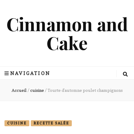
Cinnamon and
Cake
NAVIGATION
Accueil
/
cuisine
/
Tourte d’automne poulet champignons
CUISINE
RECETTE SALÉE