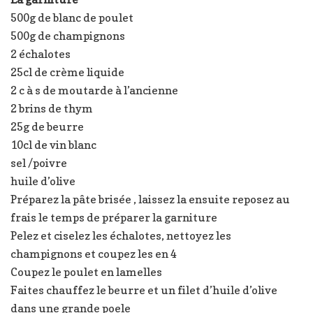
500g de blanc de poulet
500g de champignons
2 échalotes
25cl de crème liquide
2 c à s de moutarde à l’ancienne
2 brins de thym
25g de beurre
10cl de vin blanc
sel /poivre
huile d’olive
Préparez la pâte brisée , laissez la ensuite reposez au
frais le temps de préparer la garniture
Pelez et ciselez les échalotes, nettoyez les
champignons et coupez les en 4
Coupez le poulet en lamelles
Faites chauffez le beurre et un filet d’huile d’olive
dans une grande poele