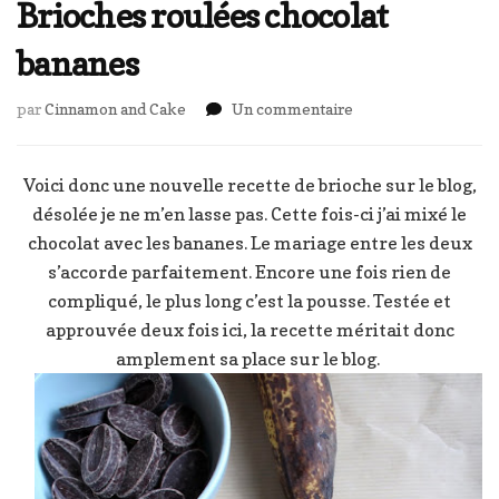
Brioches roulées chocolat
bananes
sur
par
Cinnamon and Cake
Un commentaire
Brioches
roulées
chocolat
Voici donc une nouvelle recette de brioche sur le blog,
bananes
désolée je ne m’en lasse pas. Cette fois-ci j’ai mixé le
chocolat avec les bananes. Le mariage entre les deux
s’accorde parfaitement. Encore une fois rien de
compliqué, le plus long c’est la pousse. Testée et
approuvée deux fois ici, la recette méritait donc
amplement sa place sur le blog.