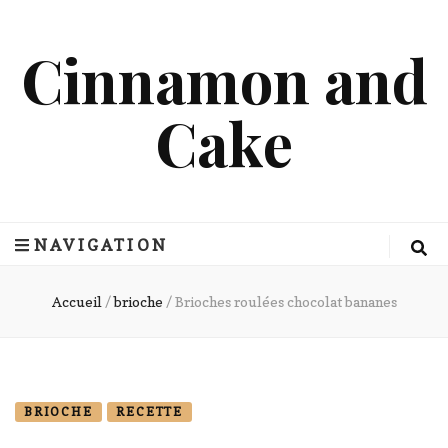
Cinnamon and
Cake
NAVIGATION
Accueil
/
brioche
/
Brioches roulées chocolat bananes
BRIOCHE
RECETTE