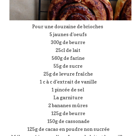
Pour une douzaine de brioches
5 jaunes d’oeufs
300g de beurre
25cl de lait
560g de farine
55g de sucre
25g de levure fraîche
1 c à c d’extrait de vanille
1 pincée de sel
La garniture
2 bananes mûres
125g de beurre
150g de cassonade
125g de cacao en poudre non sucrée