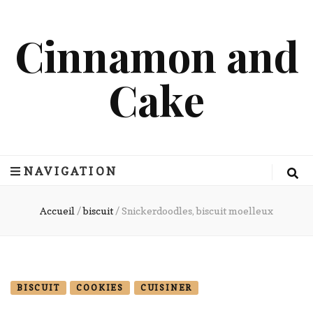
Cinnamon and
Cake
NAVIGATION
Accueil
/
biscuit
/
Snickerdoodles, biscuit moelleux
BISCUIT
COOKIES
CUISINER