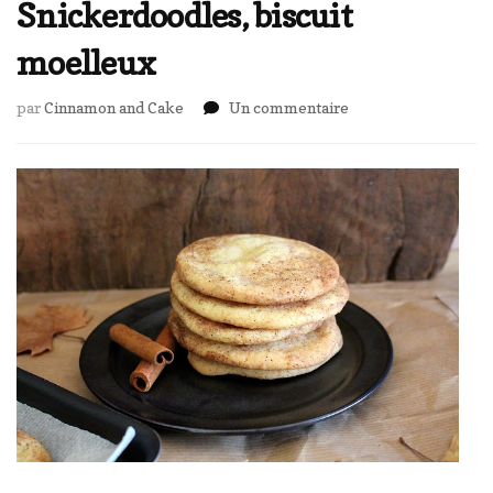
Snickerdoodles, biscuit
moelleux
sur
par
Cinnamon and Cake
Un commentaire
Snickerdoodles,
biscuit
moelleux