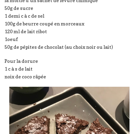
la moitié d’un sachet de levure chimique
50g de sucre
1 demi c à c de sel
100g de beurre coupé en morceaux
120 ml de lait ribot
1oeuf
50g de pépites de chocolat (au choix noir ou lait)
Pour la dorure
1 c à s de lait
noix de coco râpée