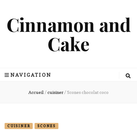
Cinnamon and
Cake
NAVIGATION
Accueil
/
cuisiner
/
Scones chocolat coco
CUISINER
SCONES