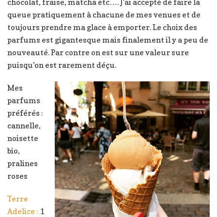
chocolat, fraise, matcha etc…. J’ai accepté de faire la
queue pratiquement à chacune de mes venues et de
toujours prendre ma glace à emporter. Le choix des
parfums est gigantesque mais finalement il y a peu de
nouveauté. Par contre on est sur une valeur sure
puisqu’on est rarement déçu.
Mes
parfums
préférés :
cannelle,
noisette
bio,
pralines
roses
Terre
Adelice :
1