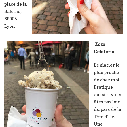
place de la
Baleine,
69005
Lyon
Zozo
Gelateria
Le glacier le
plus proche
de chez moi.
Pratique
aussi si vous
êtes pas loin
du parc de la
Tête d’Or.
Une