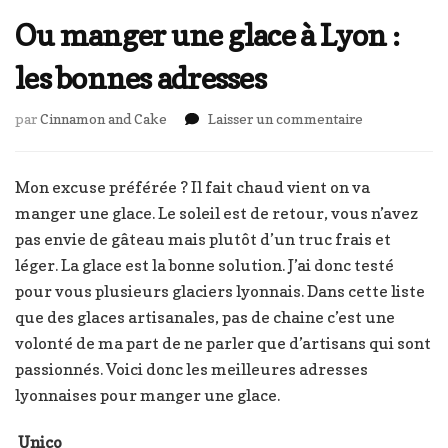
Ou manger une glace à Lyon :
les bonnes adresses
sur
par
Cinnamon and Cake
Laisser un commentaire
Ou
manger
une
Mon excuse préférée ? Il fait chaud vient on va
glace
manger une glace. Le soleil est de retour, vous n’avez
à
pas envie de gâteau mais plutôt d’un truc frais et
Lyon
léger. La glace est la bonne solution. J’ai donc testé
:
les
pour vous plusieurs glaciers lyonnais. Dans cette liste
bonnes
que des glaces artisanales, pas de chaine c’est une
adresses
volonté de ma part de ne parler que d’artisans qui sont
passionnés. Voici donc les meilleures adresses
lyonnaises pour manger une glace.
Unico