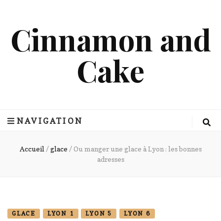
Cinnamon and
Cake
NAVIGATION
Accueil
/
glace
/
Ou manger une glace à Lyon : les bonnes
adresses
GLACE
LYON 1
LYON 5
LYON 6