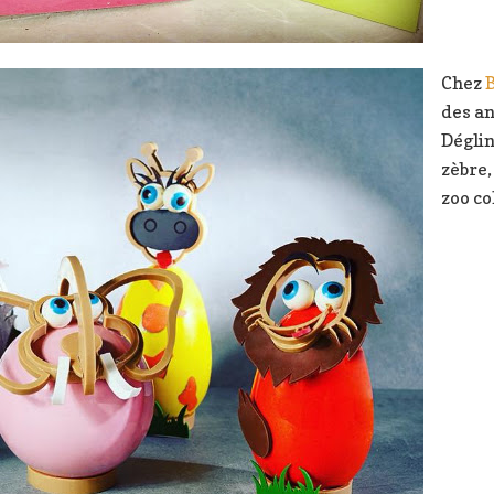
Chez
B
des a
Dégling
zèbre,
zoo co