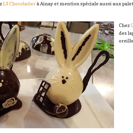
ez
LS Chocolatier
à Ainay et mention spéciale aussi aux palet
Chez
des la
oreill