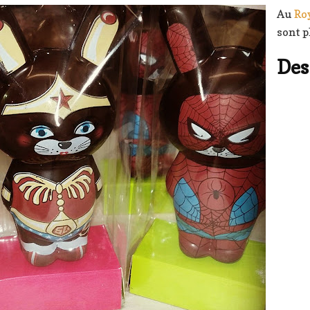
Au
Ro
sont 
Des