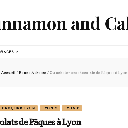
innamon and Ca
OYAGES
Accueil
/
Bonne Adresse
/
Ou acheter ses chocolats de Pâques à Lyon
CROQUER LYON
LYON 2
LYON 6
olats de Pâques à Lyon