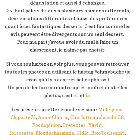
dégustation et aussi d’échanges.
Dix-huit palets dit aussi plusieurs opinions différents,
des sensations différentes et aussi des préférences
quant à ces fantastiques desserts. C’est fou comme les
avis peuvent être divergents sur un seul dessert.
Pour ma part j’avoue avoir du mal à faire un
classement, je n’aime pas choisir.
Si vous souhaitez en voir plus, vous pouvez retrouver
toutes les photos en utilisant le hastag #ohmybuche (je
crois qu’il y a des très belles photos )
Un peu de lecture sur notre après-midi et des belles
photos, c’est
ici
et
là
Les présents à cette seconde session :
Millelyons
,
Cloporte75
,
Anna-Chiara
,
Charlotteauchocolat58
,
Foodopinion
,
Pretextes
,
Yavin
,
Tortosette,
Blogdechataigne
,
Uldlc
,
Rox-Toussaint
,