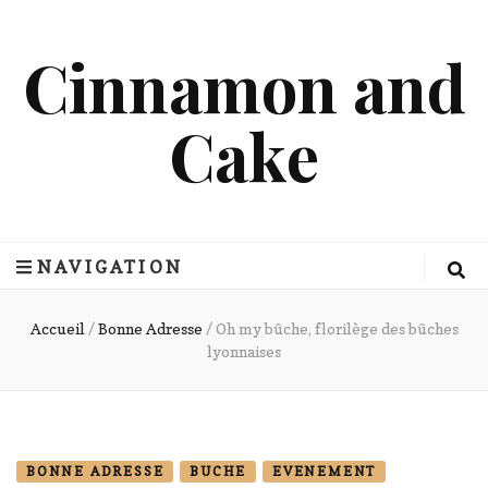
Cinnamon and
Cake
NAVIGATION
Accueil
/
Bonne Adresse
/
Oh my bûche, florilège des bûches
lyonnaises
BONNE ADRESSE
BUCHE
EVENEMENT