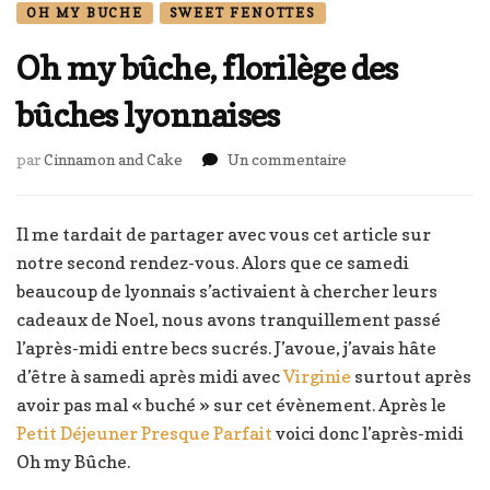
OH MY BUCHE
SWEET FENOTTES
Oh my bûche, florilège des
bûches lyonnaises
sur
par
Cinnamon and Cake
Un commentaire
Oh
my
bûche,
Il me tardait de partager avec vous cet article sur
florilège
notre second rendez-vous. Alors que ce samedi
des
beaucoup de lyonnais s’activaient à chercher leurs
bûches
cadeaux de Noel, nous avons tranquillement passé
lyonnaises
l’après-midi entre becs sucrés. J’avoue, j’avais hâte
d’être à samedi après midi avec
Virginie
surtout après
avoir pas mal « buché » sur cet évènement. Après le
Petit Déjeuner Presque Parfait
voici donc l’après-midi
Oh my Bûche.