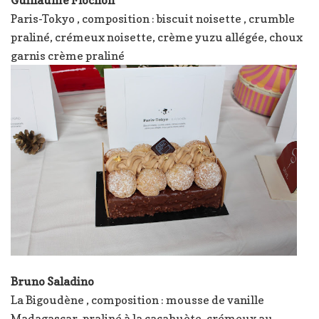
Guillaume Flochon
Paris-Tokyo , composition : biscuit noisette , crumble
praliné, crémeux noisette, crème yuzu allégée, choux
garnis crème praliné
Bruno Saladino
La Bigoudène , composition : mousse de vanille
Madagascar, praliné à la cacahuète, crémeux au