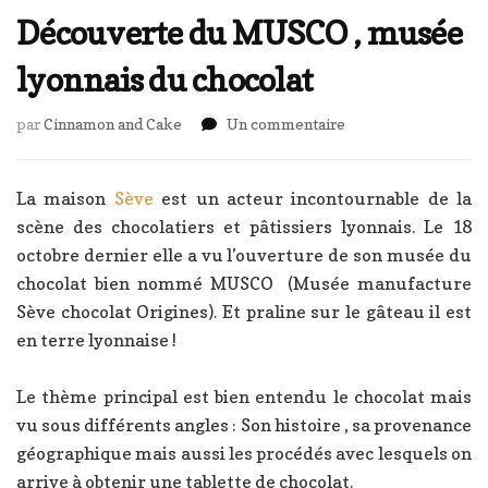
Découverte du MUSCO , musée
lyonnais du chocolat
sur
par
Cinnamon and Cake
Un commentaire
Découverte
du
MUSCO
La maison
Sève
est un acteur incontournable de la
,
scène des chocolatiers et pâtissiers lyonnais. Le 18
musée
octobre dernier elle a vu l’ouverture de son musée du
lyonnais
chocolat bien nommé MUSCO (Musée manufacture
du
chocolat
Sève chocolat Origines). Et praline sur le gâteau il est
en terre lyonnaise !
Le thème principal est bien entendu le chocolat mais
vu sous différents angles : Son histoire , sa provenance
géographique mais aussi les procédés avec lesquels on
arrive à obtenir une tablette de chocolat.