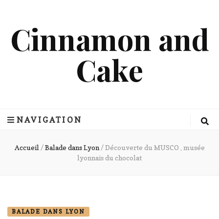
Cinnamon and
Cake
NAVIGATION
Accueil
/
Balade dans Lyon
/
Découverte du MUSCO , musée
lyonnais du chocolat
BALADE DANS LYON