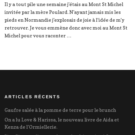
Il y a tout pile une semaine j’étais au Mont St Michel
de
invitée par la mère Poulard. N’ayant jamais mis les
folie
au
pieds en Normandie j’explosais de joie à l’idée de m’y
Mont
retrouver. Je vous emmène donc avec moi au Mont St
St
Michel pour vous raconter …
Michel
ARTICLES RÉCENTS
Gaufre salée à la pomme de terre pour le brunch
On a lu Love & Harissa, le nouveau livre de Aida et
Kenza de l’Ormiellerie.