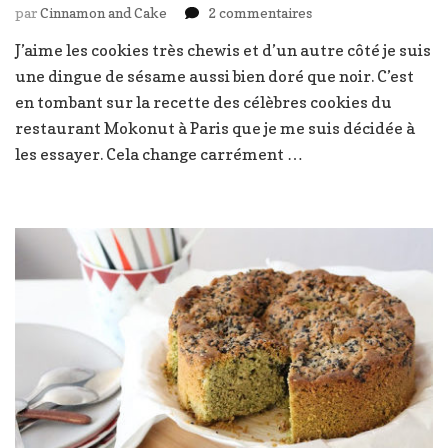
sur
par
Cinnamon and Cake
2 commentaires
Les
J’aime les cookies très chewis et d’un autre côté je suis
cookies
une dingue de sésame aussi bien doré que noir. C’est
tout
moelleux
en tombant sur la recette des célèbres cookies du
au
restaurant Mokonut à Paris que je me suis décidée à
tahini
les essayer. Cela change carrément …