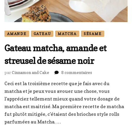
AMANDE
GATEAU
MATCHA
SÉSAME
Gateau matcha, amande et
streusel de sésame noir
sur
par
Cinnamon and Cake
8 commentaires
Gateau
Ceci est la troisième recette que je fais avec du
matcha,
matcha et je peux vous avouer une chose, vous
amande
et
l’appréciez tellement mieux quand votre dosage de
streusel
matcha est maitrisé. Ma première recette de matcha
de
fut plutôt mitigée, c’étaient des brioches style rolls
sésame
parfumées au Matcha. …
noir