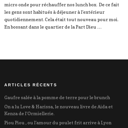
micro onde pour réchauffer nos lunch box. De ce fait
midi
–
les gens sont habitués à déjeuner à l’extérieur
Manger
quotidiennement. Cela était tout nouveau pour moi.
Vite
En bossant dans le quartier de la Part Dieu …
&
Bien
ARTICLES RÉCENTS
Gaufre salée à la pomme de terre pour le brunch
On a lu Love & Harissa, le nouveau livre de Aida et
Kenza de l’Ormiellerie.
Piou Piou , ou l’amour du poulet frit arrive à Lyon