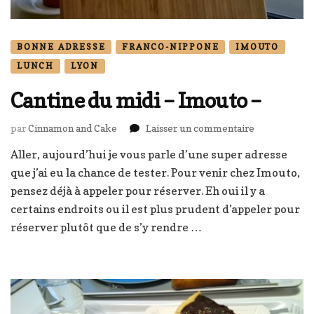
BONNE ADRESSE
FRANCO-NIPPONE
IMOUTO
LUNCH
LYON
Cantine du midi – Imouto –
sur
par
Cinnamon and Cake
Laisser un commentaire
Cantine
Aller, aujourd’hui je vous parle d’une super adresse
du
que j’ai eu la chance de tester. Pour venir chez Imouto,
midi
–
pensez déjà à appeler pour réserver. Eh oui il y a
Imouto
certains endroits ou il est plus prudent d’appeler pour
–
réserver plutôt que de s’y rendre …