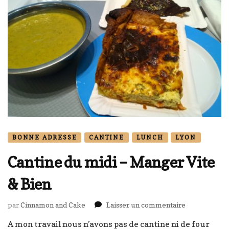
BONNE ADRESSE
CANTINE
LUNCH
LYON
Cantine du midi – Manger Vite
& Bien
sur
par
Cinnamon and Cake
Laisser un commentaire
Cantine
A mon travail nous n’avons pas de cantine ni de four
du