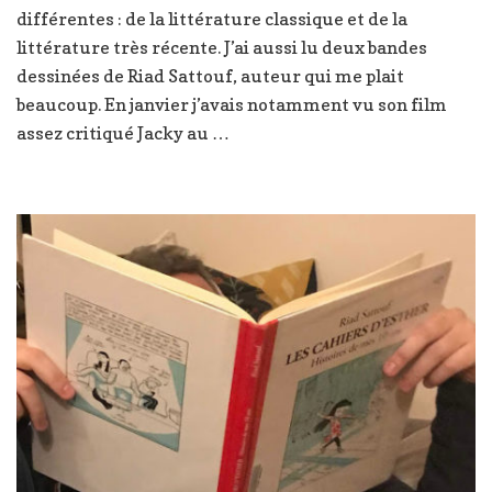
différentes : de la littérature classique et de la
j’ai
lu
littérature très récente. J’ai aussi lu deux bandes
dessinées de Riad Sattouf, auteur qui me plait
beaucoup. En janvier j’avais notamment vu son film
assez critiqué Jacky au …