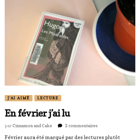
J'AI AIMÉ
LECTURE
En février j’ai lu
sur
par
Cinnamon and Cake
2 commentaires
En
Février aura été marqué par des lectures plutôt
février