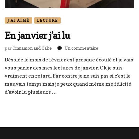
J'AI AIMÉ
LECTURE
En janvier j’ai lu
sur
par
Cinnamon and Cake
Un commentaire
En
Désolée le mois de février est presque écoulé et je vais
janvier
vous parler des mes lectures de janvier. Ok je suis
j’ai
lu
vraiment en retard. Par contre je ne sais pas si c’est le
mauvais temps mais je peux quand même me félicité
d’avoir lu plusieurs …