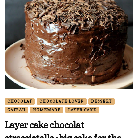
CHOCOLAT
CHOCOLATE LOVER
DESSERT
GATEAU
HOMEMADE
LAYER CAKE
Layer cake chocolat
stracciatella : big cake for the