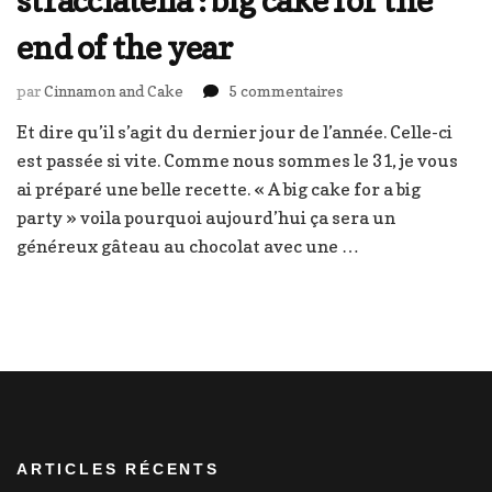
end of the year
sur
par
Cinnamon and Cake
5 commentaires
Layer
Et dire qu’il s’agit du dernier jour de l’année. Celle-ci
cake
est passée si vite. Comme nous sommes le 31, je vous
chocolat
stracciatella
ai préparé une belle recette. « A big cake for a big
:
party » voila pourquoi aujourd’hui ça sera un
big
généreux gâteau au chocolat avec une …
cake
for
the
end
of
the
year
ARTICLES RÉCENTS