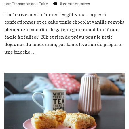
sur
par
Cinnamon and Cake
9 commentaires
Crumb
Il m’arrive aussi d’aimer les gâteaux simples à
cake
confectionner et ce cake triple chocolat vanille remplit
triple
chocolat
pleinement son rôle de gâteau gourmand tout étant
tourbillon
facile à réaliser. 20h et rien de prévu pour le petit
vanille
déjeuner du lendemain, pas la motivation de préparer
une brioche …