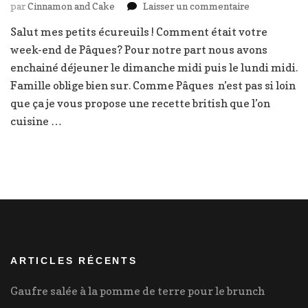
sur
par
Cinnamon and Cake
Laisser un commentaire
Hot
Salut mes petits écureuils ! Comment était votre
cross
week-end de Pâques? Pour notre part nous avons
buns
enchainé déjeuner le dimanche midi puis le lundi midi.
Famille oblige bien sur. Comme Pâques n’est pas si loin
que ça je vous propose une recette british que l’on
cuisine …
ARTICLES RÉCENTS
Gaufre salée à la pomme de terre pour le brunch