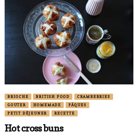
BRIOCHE
BRITISH FOOD
CRAMBERRIES
GOUTER
HOMEMADE
PÂQUES
PETIT DÉJEUNER
RECETTE
Hot cross buns