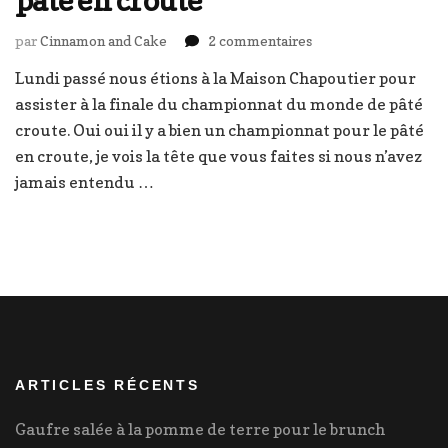
paté en croute
sur
par
Cinnamon and Cake
2 commentaires
Championnats
Lundi passé nous étions à la Maison Chapoutier pour
du
assister à la finale du championnat du monde de pâté
monde
de
croute. Oui oui il y a bien un championnat pour le pâté
paté
en croute, je vois la tête que vous faites si nous n’avez
en
jamais entendu …
croute
ARTICLES RÉCENTS
Gaufre salée à la pomme de terre pour le brunch