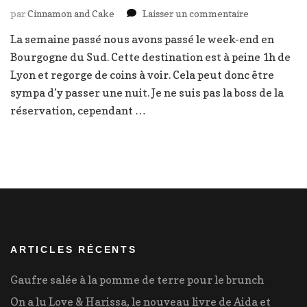
sur
par
Cinnamon and Cake
Laisser un commentaire
Hébergemen
La semaine passé nous avons passé le week-end en
kids
Bourgogne du Sud. Cette destination est à peine 1h de
friendly
en
Lyon et regorge de coins à voir. Cela peut donc être
Bourgogne
sympa d’y passer une nuit. Je ne suis pas la boss de la
à
réservation, cependant …
1H10
de
Lyon
ARTICLES RÉCENTS
Gaufre salée à la pomme de terre pour le brunch
On a lu Love & Harissa, le nouveau livre de Aida et