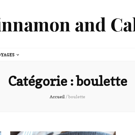
innamon and Ca
OYAGES
Catégorie :
boulette
Accueil
/
boulette