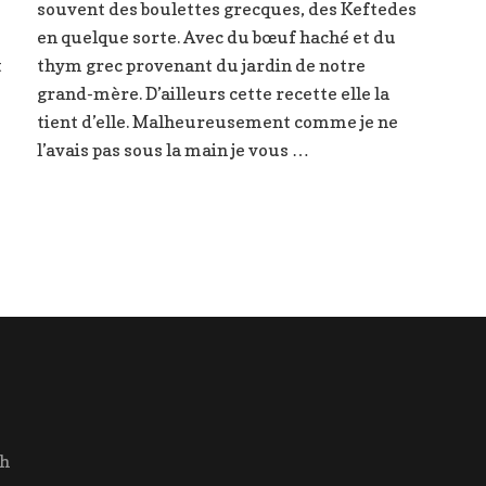
oignons,
souvent des boulettes grecques, des Keftedes
veau
persil
et
en quelque sorte. Avec du bœuf haché et du
sauce
t
thym grec provenant du jardin de notre
au
grand-mère. D’ailleurs cette recette elle la
vin
tient d’elle. Malheureusement comme je ne
blanc
l’avais pas sous la main je vous …
ch