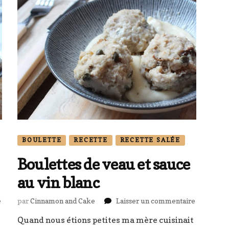
BOULETTE
RECETTE
RECETTE SALÉE
Boulettes de veau et sauce
au vin blanc
sur
sur
e
par
Cinnamon and Cake
Laisser un commentaire
Boulettes:
Boulettes
Quand nous étions petites ma mère cuisinait
boeuf
de