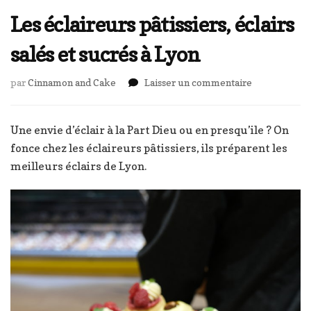
Les éclaireurs pâtissiers, éclairs
salés et sucrés à Lyon
sur
par
Cinnamon and Cake
Laisser un commentaire
Les
éclaireurs
pâtissiers,
Une envie d’éclair à la Part Dieu ou en presqu’ile ? On
éclairs
fonce chez les éclaireurs pâtissiers, ils préparent les
salés
meilleurs éclairs de Lyon.
et
sucrés
à
Lyon