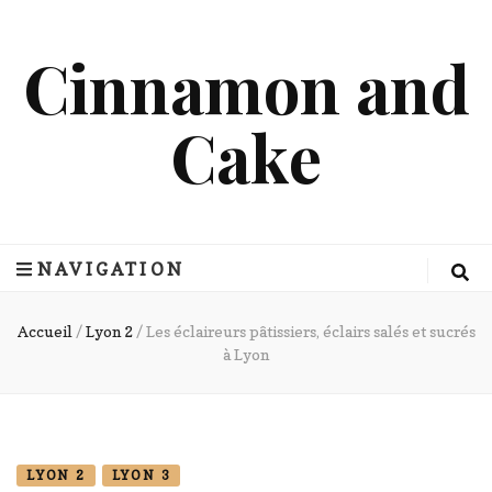
Cinnamon and
Cake
NAVIGATION
Accueil
/
Lyon 2
/
Les éclaireurs pâtissiers, éclairs salés et sucrés
à Lyon
LYON 2
LYON 3