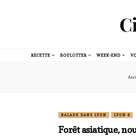
C
RECETTE
BOULOTTER
WEEK-END
V
Acc
BALADE DANS LYON
LYON 6
Forêt asiatique, nou