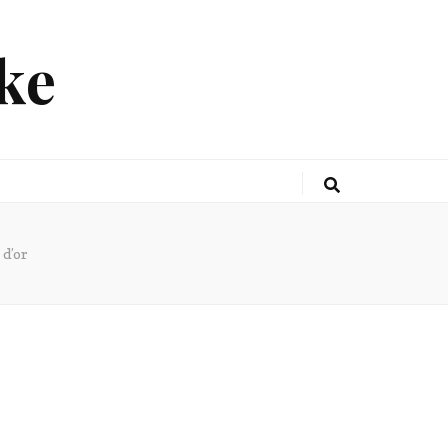
ke
 d’or