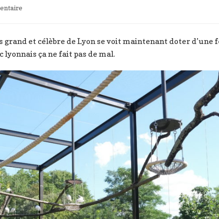
sur
ntaire
Forêt
asiatique,
nouveauté
lus grand et célèbre de Lyon se voit maintenant doter d’une 
du
 lyonnais ça ne fait pas de mal.
parc
de
la
Tête
d’or