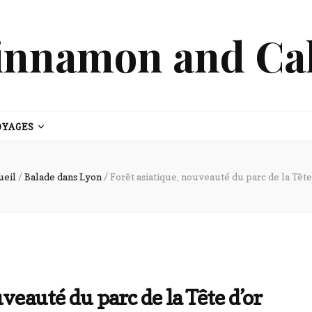
innamon and Ca
OYAGES
ueil
/
Balade dans Lyon
/
Forêt asiatique, nouveauté du parc de la Tête
veauté du parc de la Tête d’or