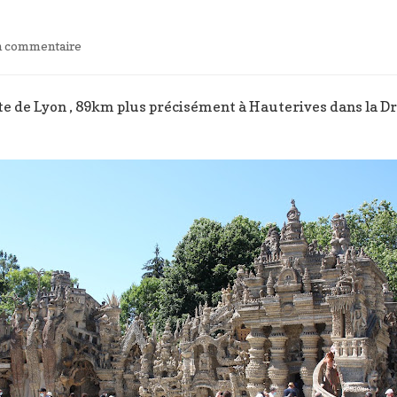
sur
un commentaire
La
visite
du
te de Lyon , 89km plus précisément à Hauterives dans la Dr
palais
du
Facteur
Cheval
–
Balade
à
moins
d’une
heure
de
Lyon