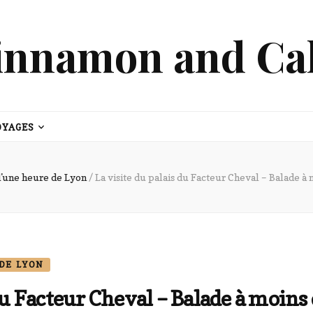
innamon and Ca
OYAGES
d'une heure de Lyon
/
La visite du palais du Facteur Cheval – Balade à
DE LYON
 du Facteur Cheval – Balade à moins