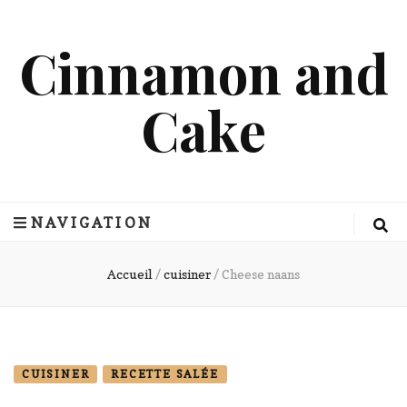
Cinnamon and
Cake
NAVIGATION
Accueil
/
cuisiner
/
Cheese naans
CUISINER
RECETTE SALÉE