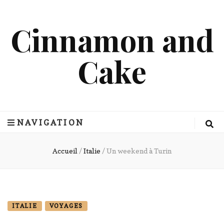
Cinnamon and
Cake
NAVIGATION
Accueil
/
Italie
/
Un weekend à Turin
ITALIE
VOYAGES