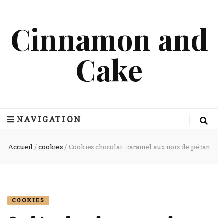
Cinnamon and
Cake
NAVIGATION
Accueil
/
cookies
/
Cookies chocolat- caramel aux noix de pécan
COOKIES