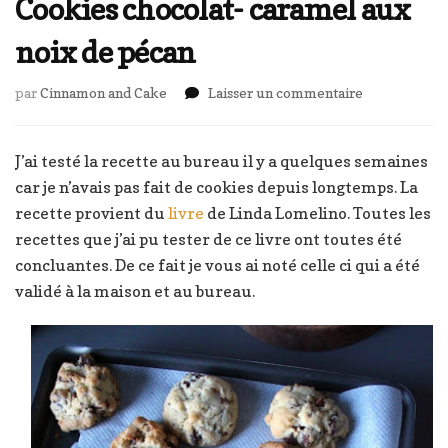
Cookies chocolat- caramel aux
noix de pécan
sur
par
Cinnamon and Cake
Laisser un commentaire
Cookies
chocolat-
caramel
J’ai testé la recette au bureau il y a quelques semaines
aux
car je n’avais pas fait de cookies depuis longtemps. La
noix
recette provient du
livre
de Linda Lomelino. Toutes les
de
recettes que j’ai pu tester de ce livre ont toutes été
pécan
concluantes. De ce fait je vous ai noté celle ci qui a été
validé à la maison et au bureau.