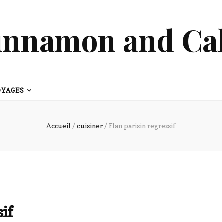
innamon and Ca
OYAGES
Accueil
/
cuisiner
/
Flan parisin regressif
sif