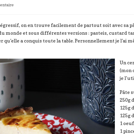
sur
ntaire
Flan
parisin
regressif
égressif, on en trouve facilement de partout soit avec sa pâ
 monde et sous différentes versions : pasteis, custard tart
r qu’elle a conquis toute la table. Personnellement je l’ai
Un cer
(mon c
je l’u
Pâte 
250g d
125g 
125g 
1 oeuf
1 pinc