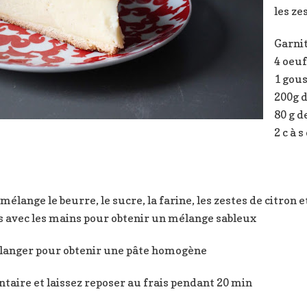
les ze
Garni
4 oeuf
1 gous
200g 
80 g 
2 c à s
élange le beurre, le sucre, la farine, les zestes de citron et
ts avec les mains pour obtenir un mélange sableux
élanger pour obtenir une pâte homogène
taire et laissez reposer au frais pendant 20 min