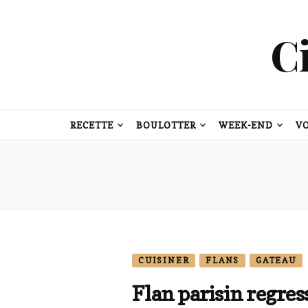
C
RECETTE
BOULOTTER
WEEK-END
V
CUISINER
FLANS
GATEAU
Flan parisin regres