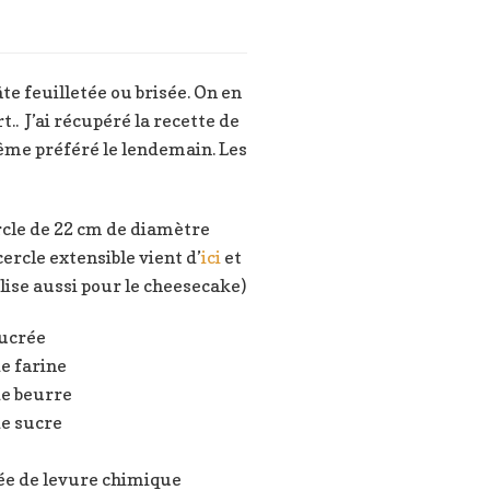
te feuilletée ou brisée. On en
.. J’ai récupéré la recette de
 même préféré le lendemain. Les
cle de 22 cm de diamètre
ercle extensible vient d’
ici
et
tilise aussi pour le cheesecake)
sucrée
e farine
de beurre
de sucre
ée de levure chimique