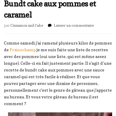
Bundt cake aux pommes et
caramel
sur
par
Cinnamon and Cake
Laisser un commentaire
Bundt
cake
aux
Comme samedi j’ai ramené plusieurs kilos de pommes
pommes
de
Fraisochamp
je me suis faite une liste de recettes
et
avec des pommes (oui une liste, qui est même assez
caramel
longue). Celle-ci en fait justement partie. Il s’agit d’une
recette de bundt cake aux pommes avec une sauce
caramel qui est très facile à réaliser. Et que vous
pouvez partager avec une dizaine de personnes,
personnellement c’est le genre de gâteau que j’apporte
au bureau. Et vous votre gâteau de bureau il est
comment ?