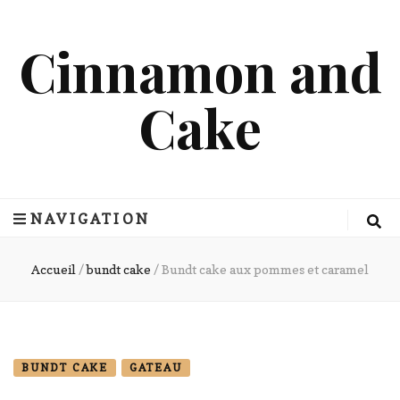
Cinnamon and
Cake
NAVIGATION
Accueil
/
bundt cake
/
Bundt cake aux pommes et caramel
BUNDT CAKE
GATEAU