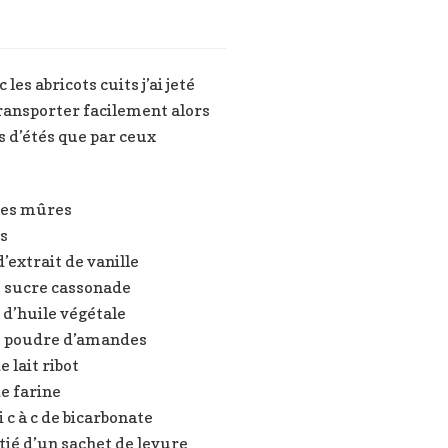
es abricots cuits j’ai jeté
transporter facilement alors
ts d’étés que par ceux
hes mûres
s
 d’extrait de vanille
e sucre cassonade
d’huile végétale
e poudre d’amandes
e lait ribot
e farine
 c à c de bicarbonate
tié d’un sachet de levure