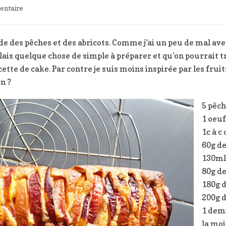
sur
ntaire
Cake
à
la
e des pêches et des abricots. Comme j’ai un peu de mal avec l
pêche
lais quelque chose de simple à préparer et qu’on pourrait 
ette de cake. Par contre je suis moins inspirée par les frui
n ?
5 pêc
1 oeuf
1c à c
60g d
130ml 
80g d
180g d
200g d
1 demi
la moi