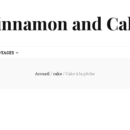
innamon and Ca
OYAGES
Accueil
/
cake
/
Cake à la pêche