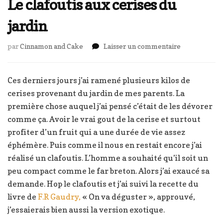
Le clafoutis aux cerises du
jardin
sur
par
Cinnamon and Cake
Laisser un commentaire
Le
clafoutis
aux
Ces derniers jours j’ai ramené plusieurs kilos de
cerises
cerises provenant du jardin de mes parents. La
du
première chose auquel j’ai pensé c’était de les dévorer
jardin
comme ça. Avoir le vrai gout de la cerise et surtout
profiter d’un fruit qui a une durée de vie assez
éphémère. Puis comme il nous en restait encore j’ai
réalisé un clafoutis. L’homme a souhaité qu’il soit un
peu compact comme le far breton. Alors j’ai exaucé sa
demande. Hop le clafoutis et j’ai suivi la recette du
livre de
F.R Gaudry,
« On va déguster », approuvé,
j’essaierais bien aussi la version exotique.