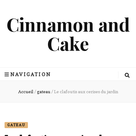
Cinnamon and
Cake
NAVIGATION
Accueil
/
gateau
/
Le clafoutis aux cerises du jardin
GATEAU