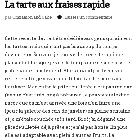
La tarte aux fraises rapide
sur
par
Cinnamon and Cake
Laisser un commentaire
La
tarte
aux
Cette recette devrait être dédiée aux gens qui aiment
fraises
les tartes mais qui n’ont pas beaucoup de temps
rapide
devant eux. Souvent je trouve des recettes qui me
plaisent et lorsque je vois le temps que cela nécessite
je déchante rapidement. Alors quand j’ai découvert
cette recette, je savais que tôt ou tard je pourrais
l’utiliser. Mea culpa la pâte feuilletée n’est pas maison,
j’avoue c’est très long à préparer. Je peux vous le dire
parce que ça m’est arrivée une fois d’en faire une
(pour la galette des rois de janvier) en pleine semaine
et je m’étais couchée très tard. Bref j’ai dégainé une
pâte feuilletée déjà prête et je n’ai pas honte. En plus
elle est adaptable avec plein d’autres fruits. La