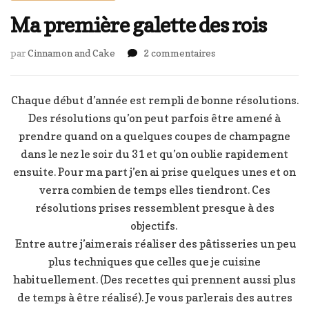
Ma première galette des rois
sur
par
Cinnamon and Cake
2 commentaires
Ma
première
galette
Chaque début d’année est rempli de bonne résolutions.
des
Des résolutions qu’on peut parfois être amené à
rois
prendre quand on a quelques coupes de champagne
dans le nez le soir du 31 et qu’on oublie rapidement
ensuite. Pour ma part j’en ai prise quelques unes et on
verra combien de temps elles tiendront. Ces
résolutions prises ressemblent presque à des
objectifs.
Entre autre j’aimerais réaliser des pâtisseries un peu
plus techniques que celles que je cuisine
habituellement. (Des recettes qui prennent aussi plus
de temps à être réalisé). Je vous parlerais des autres