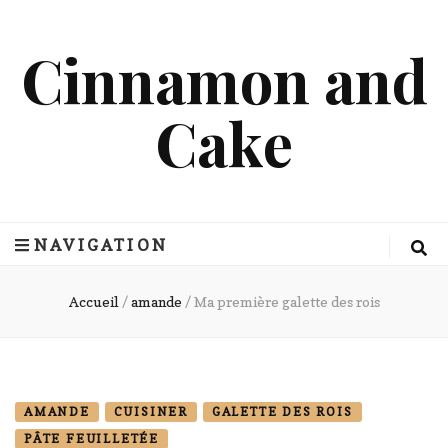
Cinnamon and
Cake
NAVIGATION
Accueil
/
amande
/
Ma première galette des rois
AMANDE
CUISINER
GALETTE DES ROIS
PÂTE FEUILLETÉE