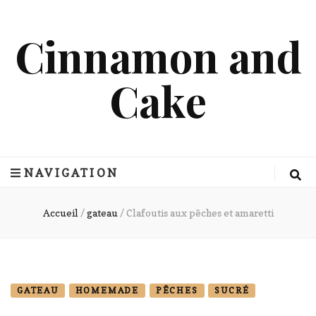
Cinnamon and
Cake
NAVIGATION
Accueil
/
gateau
/
Clafoutis aux pêches et amaretti
GATEAU
HOMEMADE
PÊCHES
SUCRÉ