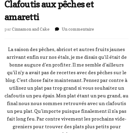
Clafoutis aux pêches et
amaretti
sur
par
Cinnamon and Cake
Un commentaire
Clafoutis
aux
pêches
La saison des pêches, abricot et autres fruits jaunes
et
arrivant enfin sur nos étals, je me disais qu’il était de
amaretti
bonne augure d’en profiter. Il me semble d’ailleurs
qu’il n’y a avait pas de recettes avec des pêches sur le
blog. C’est chose faite maintenant. Pensez par contre à
utilisez un plat pas trop grand si vous souhaitez un
clafoutis un peu épais. Mon plat étant un peu grand, au
final nous nous sommes retrouvés avec un clafoutis
un peu plat. Qu’importe puisque finalement il n’a pas
fait long feu. Par contre vivement les prochains vide-
greniers pour trouver des plats plus petits pour