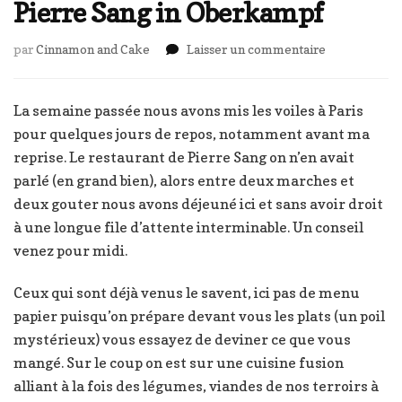
Pierre Sang in Oberkampf
sur
par
Cinnamon and Cake
Laisser un commentaire
Pierre
Sang
in
La semaine passée nous avons mis les voiles à Paris
Oberkampf
pour quelques jours de repos, notamment avant ma
reprise. Le restaurant de Pierre Sang on n’en avait
parlé (en grand bien), alors entre deux marches et
deux gouter nous avons déjeuné ici et sans avoir droit
à une longue file d’attente interminable. Un conseil
venez pour midi.
Ceux qui sont déjà venus le savent, ici pas de menu
papier puisqu’on prépare devant vous les plats (un poil
mystérieux) vous essayez de deviner ce que vous
mangé. Sur le coup on est sur une cuisine fusion
alliant à la fois des légumes, viandes de nos terroirs à