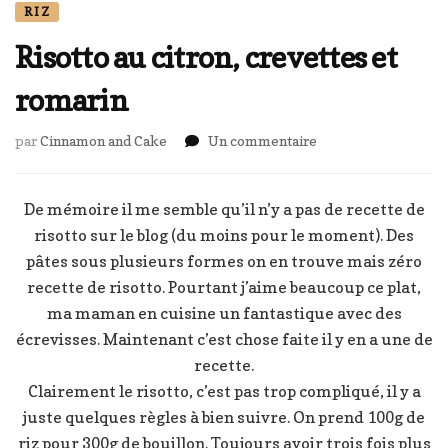
RIZ
Risotto au citron, crevettes et
romarin
sur
par
Cinnamon and Cake
Un commentaire
Risotto
au
citron,
De mémoire il me semble qu’il n’y a pas de recette de
crevettes
risotto sur le blog (du moins pour le moment). Des
et
pâtes sous plusieurs formes on en trouve mais zéro
romarin
recette de risotto. Pourtant j’aime beaucoup ce plat,
ma maman en cuisine un fantastique avec des
écrevisses. Maintenant c’est chose faite il y en a une de
recette.
Clairement le risotto, c’est pas trop compliqué, il y a
juste quelques règles à bien suivre. On prend 100g de
riz pour 300g de bouillon. Toujours avoir trois fois plus