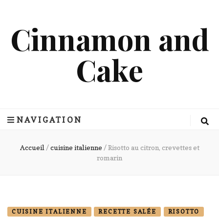
Cinnamon and
Cake
NAVIGATION
Accueil
/
cuisine italienne
/
Risotto au citron, crevettes et
romarin
CUISINE ITALIENNE
RECETTE SALÉE
RISOTTO