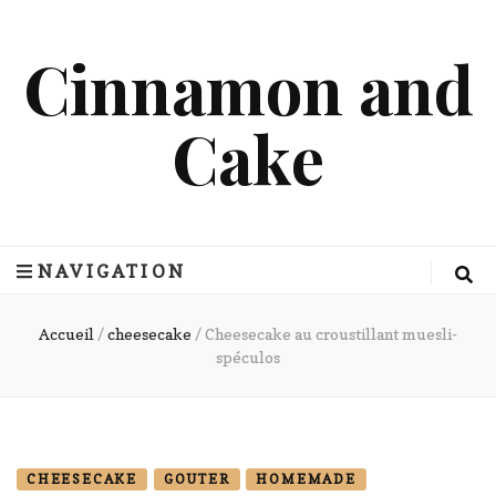
Cinnamon and
Cake
NAVIGATION
Accueil
/
cheesecake
/
Cheesecake au croustillant muesli-
spéculos
CHEESECAKE
GOUTER
HOMEMADE