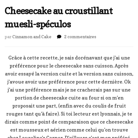
Cheesecake au croustillant
muesli-spéculos
sur
par
Cinnamon and Cake
2 commentaires
Cheesecake
au
croustillant
Grâce à cette recette, je sais dorénavant que j’ai une
muesli-
préférence pour le cheesecake sans cuisson. Après
spéculos
avoir essayé la version cuite et la version sans cuisson,
j’avoue avoir une préférence pour cette dernière. Ok
j’ai une préférence mais je ne cracherais pas sur une
portion de cheesecake cuite au four si on m’en
proposait une part, (enfin avec du coulis de fruit
rouges tant qu’à faire). Si toi lecteur est lyonnais, je te
dirais comme point de comparaison que ce cheesecake
est mousseux et aérien comme celui qu’on trouve
chez Laureline’s Corner. D’ailleurs c’est mon préféré.