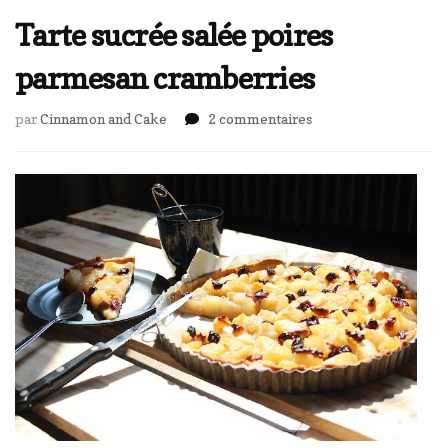
Tarte sucrée salée poires
parmesan cramberries
sur
par
Cinnamon and Cake
2 commentaires
Tarte
sucrée
salée
poires
parmesan
cramberries