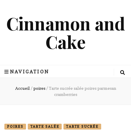
Cinnamon and
Cake
NAVIGATION
Accueil
/
poires
/
Tarte sucrée salée poires parmesan
cramberries
POIRES
TARTE SALÉE
TARTE SUCRÉE