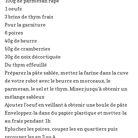
100g de parmesan râpé
1 oeufs
3 brins de thym frais
Pour la garniture
6 poires
40g de beurre
50g de cramberries
30g de noix décortiquée
Du thym effeuillé
Préparez la pâte sablée, mettez la farine dans la cuve
de votre robot avec le beurre en morceaux, le
parmesan, le sel et le thym. Mixez jusqu’à obtenir un
mélange sableux
Ajoutez l’oeuf en veillant à obtenir une boule de pâte
Enveloppez-la dans du papier plastique et mettez-la
au frais pendant 1h
Epluchez les poires, coupez les en quartiers puis
recoupez les en 3 ou 4