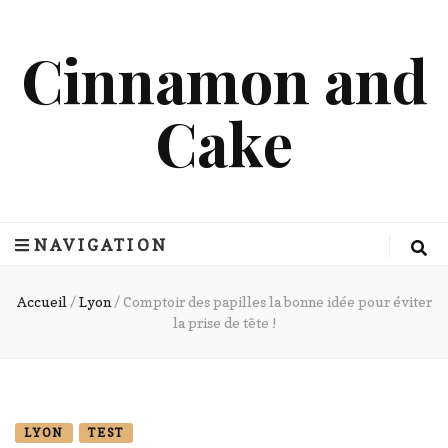
Cinnamon and
Cake
NAVIGATION
Accueil
/
Lyon
/
Comptoir des papilles la bonne idée pour éviter
la prise de tête !
LYON
TEST