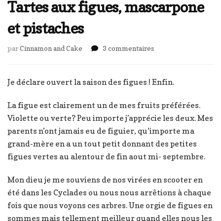
Tartes aux figues, mascarpone
et pistaches
sur
par
Cinnamon and Cake
3 commentaires
Tartes
aux
figues,
Je déclare ouvert la saison des figues ! Enfin.
mascarpone
et
La figue est clairement un de mes fruits préférées.
pistaches
Violette ou verte? Peu importe j’apprécie les deux. Mes
parents n’ont jamais eu de figuier, qu’importe ma
grand-mère en a un tout petit donnant des petites
figues vertes au alentour de fin aout mi- septembre.
Mon dieu je me souviens de nos virées en scooter en
été dans les Cyclades ou nous nous arrêtions à chaque
fois que nous voyons ces arbres. Une orgie de figues en
sommes mais tellement meilleur quand elles nous les