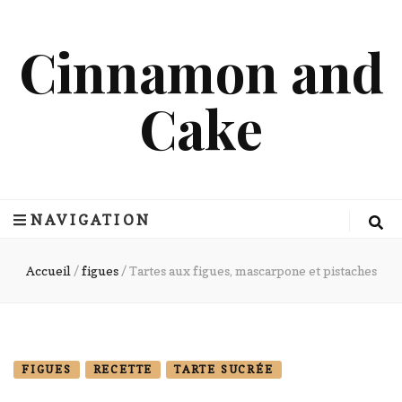
Cinnamon and
Cake
NAVIGATION
Accueil
/
figues
/
Tartes aux figues, mascarpone et pistaches
FIGUES
RECETTE
TARTE SUCRÉE