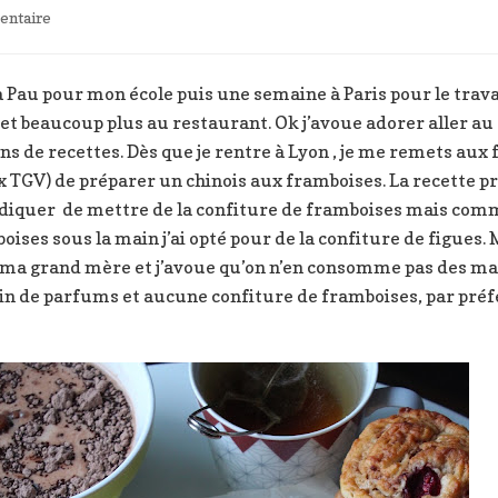
sur
ntaire
Brioche
rolls
aux
au pour mon école puis une semaine à Paris pour le travail
framboises
et beaucoup plus au restaurant. Ok j’avoue adorer aller au
 moins de recettes. Dès que je rentre à Lyon , je me remets a
 TGV) de préparer un chinois aux framboises. La recette p
 indiquer de mettre de la confiture de framboises mais com
oises sous la main j’ai opté pour de la confiture de figues.
a grand mère et j’avoue qu’on n’en consomme pas des masses
Plein de parfums et aucune confiture de framboises, par préfé