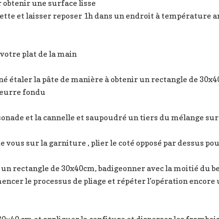
obtenir une surface lisse
ette et laisser reposer 1h dans un endroit à température a
votre plat de la main
riné étaler la pâte de manière à obtenir un rectangle de 30
beurre fondu
sonade et la cannelle et saupoudré un tiers du mélange sur
 de vous sur la garniture , plier le coté opposé par dessus p
n un rectangle de 30x40cm, badigeonner avec la moitié du be
er le processus de pliage et répéter l’opération encore u
30×40 cm et appliquer la confiture et disperser les frambois