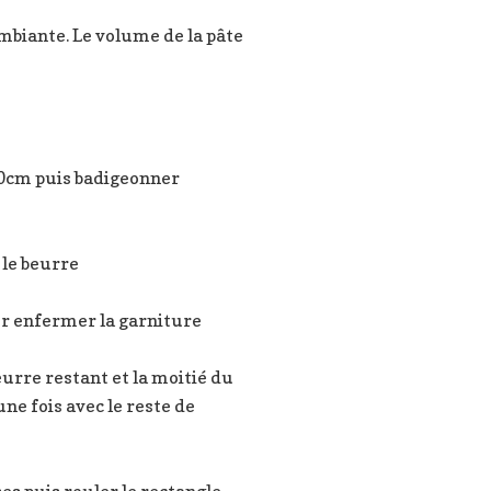
mbiante. Le volume de la pâte
x40cm puis badigeonner
 le beurre
our enfermer la garniture
urre restant et la moitié du
ne fois avec le reste de
es puis rouler le rectangle