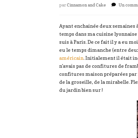
par
Cinnamon and Cake
Un comme
Ayant enchainée deux semaines à P
temps dans ma cuisine lyonnaise 
suis à Paris. De ce fait il y a eu
eu le temps dimanche (entre deux
américain
. Initialement il était
n’avais pas de confitures de framb
confitures maison préparées par m
de la groseille, de la mirabelle. 
du jardin bien sur !