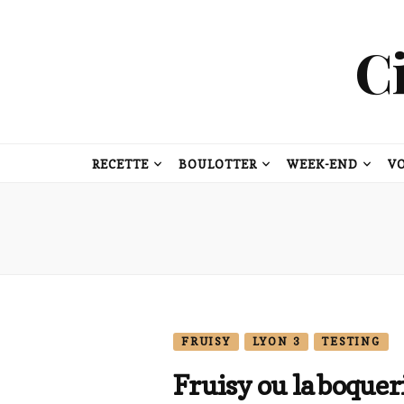
C
RECETTE
BOULOTTER
WEEK-END
V
FRUISY
LYON 3
TESTING
Fruisy ou la boquer