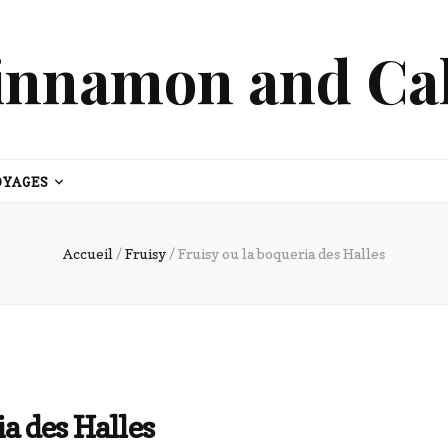
innamon and Ca
OYAGES
Accueil
/
Fruisy
/
Fruisy ou la boqueria des Halles
ia des Halles