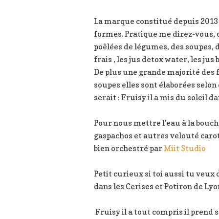
La marque constitué depuis 2013 
formes. Pratique me direz-vous, 
poêlées de légumes, des soupes, d
frais , les jus detox water, les ju
De plus une grande majorité des f
soupes elles sont élaborées selo
serait : Fruisy il a mis du soleil d
Pour nous mettre l’eau à la bou
gaspachos et autres velouté carott
bien orchestré par
Miit Studio
Petit curieux si toi aussi tu veux
dans les Cerises et Potiron de Lyo
Fruisy il a tout compris il prend 