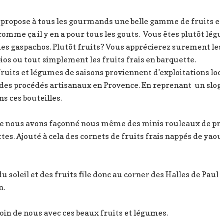
propose à tous les gourmands une belle gamme de fruits e
comme ça il y en a pour tous les gouts. Vous êtes plutôt l
es gaspachos. Plutôt fruits? Vous apprécierez surement les
s bios ou tout simplement les fruits frais en barquette.
ruits et légumes de saisons proviennent d’exploitations lo
n des procédés artisanaux en Provence. En reprenant un sl
ans ces bouteilles.
che nous avons façonné nous même des minis rouleaux de p
es. Ajouté à cela des cornets de fruits frais nappés de yaou
 du soleil et des fruits file donc au corner des Halles de P
n.
soin de nous avec ces beaux fruits et légumes.