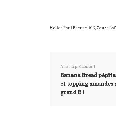
Halles Paul Bocuse 102, Cours La
Navigation
d'article
Article précédent
Banana Bread pépite
et topping amandes 
grand B !