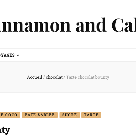
innamon and Ca
OYAGES
Accueil
/
chocolat
/
Tarte chocolat bounty
DE COCO
PATE SABLÉE
SUCRÉ
TARTE
nty