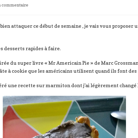
sur
un commentaire
Tarte
chocolat
bounty
r bien attaquer ce début de semaine , je vais vous proposer 
s desserts rapides à faire.
 tirée du super livre « Mr Americain Pie » de Marc Grossman
âte à cookie que les américains utilisent quand ils font des
péré une recette sur marmiton dont j’ai légèrement changé 