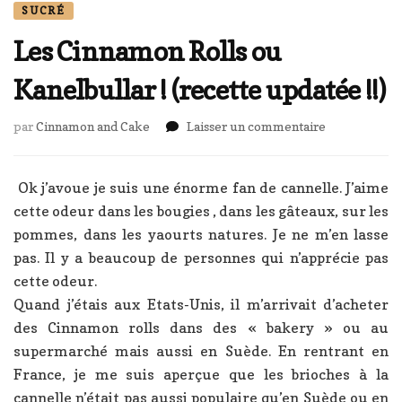
SUCRÉ
Les Cinnamon Rolls ou
Kanelbullar ! (recette updatée !!)
sur
par
Cinnamon and Cake
Laisser un commentaire
Les
Cinnamon
Rolls
Ok j’avoue je suis une énorme fan de cannelle. J’aime
ou
cette odeur dans les bougies , dans les gâteaux, sur les
Kanelbullar
pommes, dans les yaourts natures. Je ne m’en lasse
!
pas. Il y a beaucoup de personnes qui n’apprécie pas
(recette
updatée
cette odeur.
!!)
Quand j’étais aux Etats-Unis, il m’arrivait d’acheter
des Cinnamon rolls dans des « bakery » ou au
supermarché mais aussi en Suède. En rentrant en
France, je me suis aperçue que les brioches à la
cannelle n’était pas aussi populaire qu’en Suède ou en