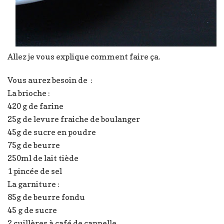
Allez je vous explique comment faire ça.
Vous aurez besoin de :
La brioche :
420 g de farine
25g de levure fraiche de boulanger
45g de sucre en poudre
75g de beurre
250ml de lait tiède
1 pincée de sel
La garniture :
85g de beurre fondu
45 g de sucre
2 cuillères à café de cannelle.