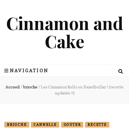
Cinnamon and
Cake
NAVIGATION
Accueil
/
brioche
/
Les Cinnamon Rolls ou Kanelbullar ! (recette
updatée !!)
BRIOCHE
CANNELLE
GOUTER
RECETTE