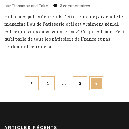
sur
par
Cinnamon and Cake
3 commentaires
Tarte
Hello mes petits écureuils Cette semaine j’ai acheté le
chocolat,
magazine Fou de Patisserie et il est vraiment génial.
banane
et
Est ce que vous aussi vous le lisez? Ce qui est bien, c’est
passion
qu’il parle de tous les pâtissiers de France et pas
seulement ceux de la …
Pagination
Page
Page
Page
1
…
3
4
des
publications
ARTICLES RÉCENTS